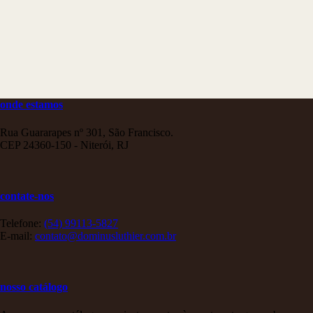
onde estamos
Rua Guararapes nº 301, São Francisco.
CEP 24360-150 - Niterói, RJ
contate-nos
Telefone:
(54) 99113-5827
E-mail:
contato@dominusluthier.com.br
nosso catálogo