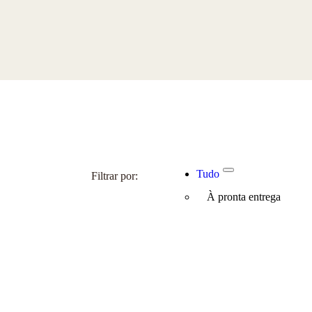
Tudo
Filtrar por:
À pronta entrega
Sob-encomenda
X