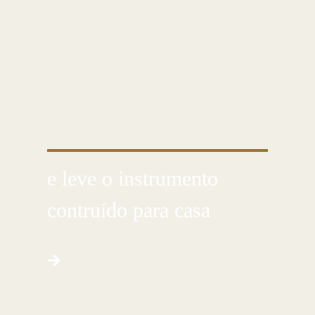
CUSTOMIZE E CRIE COM AS PRÓPRIAS
MÃOS
e leve o instrumento
contruído para casa