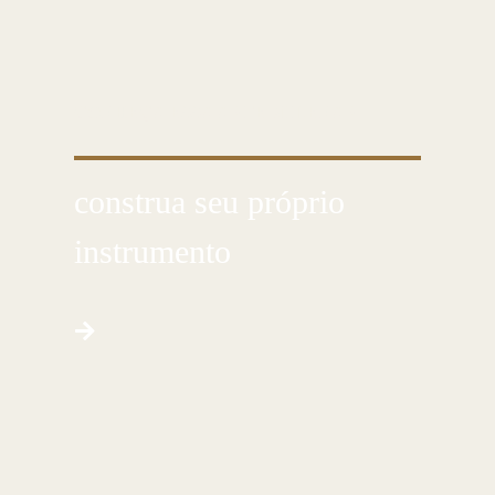
CONHEÇA ESSA ARTE MILENAR
construa seu próprio
instrumento