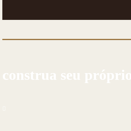
CONHEÇA ESSA ARTE MILENAR
construa seu própri
CUSTOMIZE E CRIE COM AS PRÓPRIAS MÃOS