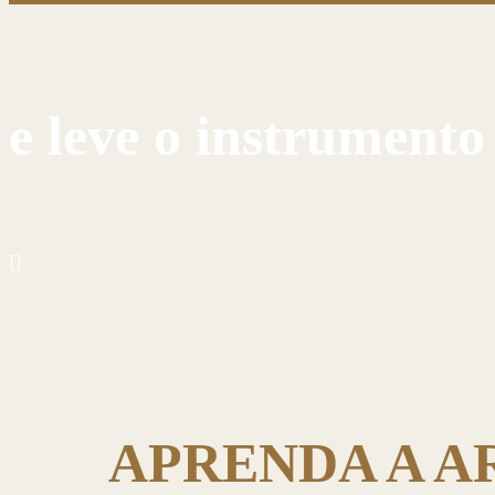
e leve o instrumento
APRENDA A A