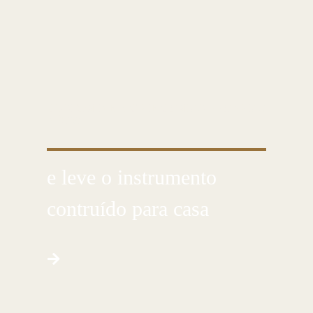
CUSTOMIZE E CRIE COM AS PRÓPRIAS
MÃOS
e leve o instrumento
contruído para casa