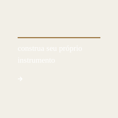
CONHEÇA ESSA ARTE MILENAR
construa seu próprio
instrumento