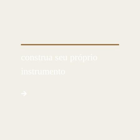
CONHEÇA ESSA ARTE MILENAR
construa seu próprio
instrumento