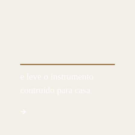
CUSTOMIZE E CRIE COM AS PRÓPRIAS
MÃOS
e leve o instrumento
contruído para casa