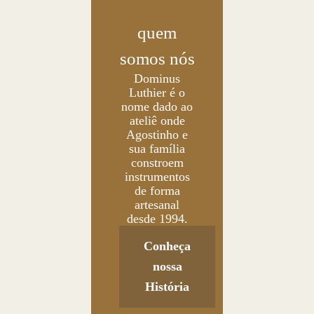
quem
somos nós
Dominus
Luthier é o
nome dado ao
ateliê onde
Agostinho e
sua família
constroem
instrumentos
de forma
artesanal
desde 1994.
Conheça
nossa
História