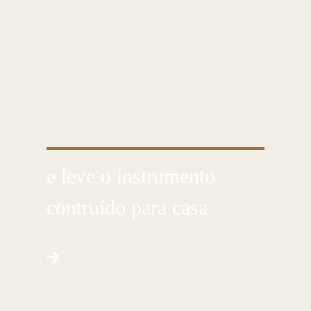
CUSTOMIZE E CRIE COM AS PRÓPRIAS
MÃOS
e leve o instrumento
contruído para casa