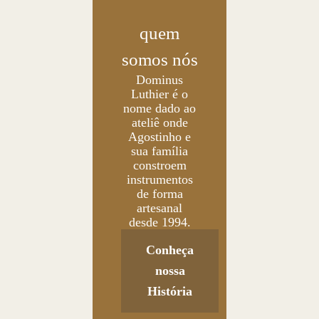
quem
somos nós
Dominus
Luthier é o
nome dado ao
ateliê onde
Agostinho e
sua família
constroem
instrumentos
de forma
artesanal
desde 1994.
Conheça
nossa
História