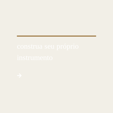
CONHEÇA ESSA ARTE MILENAR
construa seu próprio
instrumento