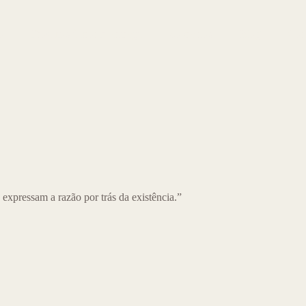
o
Produtos à pronta-entrega
Sobre nós
Blog
Con
expressam a razão por trás da existência.”