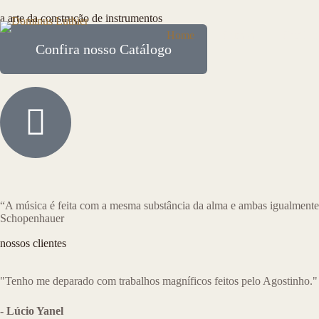
a arte da construção de instrumentos
Home
Cursos
Catálog
Confira nosso Catálogo
“⁠A música é feita com a mesma substância da alma e ambas igualmente 
Schopenhauer
nossos clientes
"Tenho me deparado com trabalhos magníficos feitos pelo Agostinho."
- Lúcio Yanel