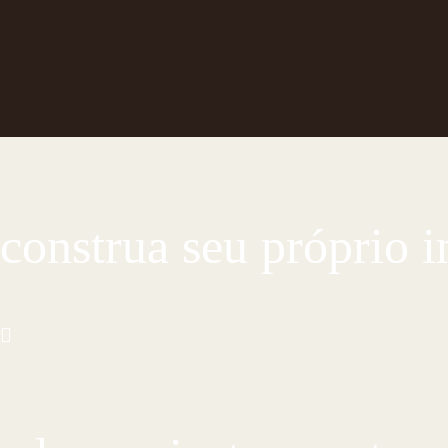
CONHEÇA ESSA ARTE MILENAR
construa seu próprio 
CUSTOMIZE E CRIE COM AS PRÓPRIAS MÃOS