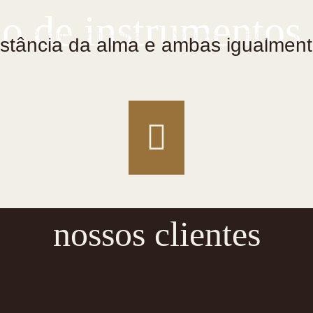
ão de instrumentos
o
Produtos à pronta-entrega
Sobre nós
Blog
Con
bstância da alma e ambas igualment
nossos clientes