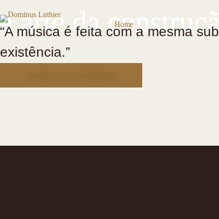
Pular
a arte da construç
para
o
Home
Cursos
Catálog
“⁠A música é feita com a mesma su
conteúdo
existência.”
Confira nosso Catálogo