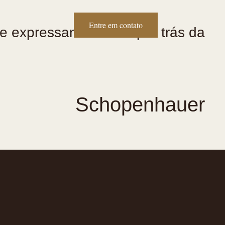
Entre em contato
tato
e expressam a razão por trás da
Schopenhauer