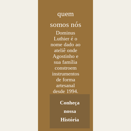
quem
somos nós
Dominus
Luthier é o
nome dado ao
ateliê onde
Agostinho e
sua família
constroem
instrumentos
de forma
artesanal
desde 1994.
Conheça
nossa
História