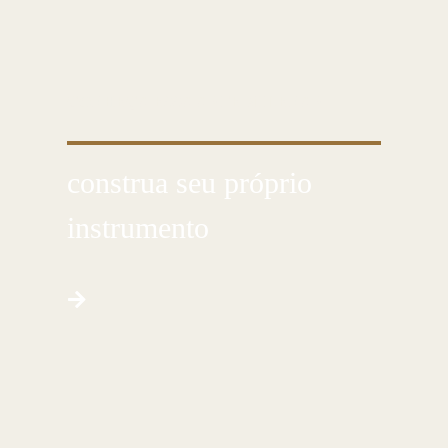
CONHEÇA ESSA ARTE MILENAR
construa seu próprio
instrumento