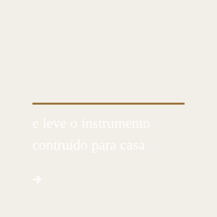
CUSTOMIZE E CRIE COM AS PRÓPRIAS
MÃOS
e leve o instrumento
contruído para casa