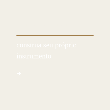
CONHEÇA ESSA ARTE MILENAR
construa seu próprio
instrumento