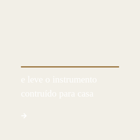
CUSTOMIZE E CRIE COM AS PRÓPRIAS
MÃOS
e leve o instrumento
contruído para casa