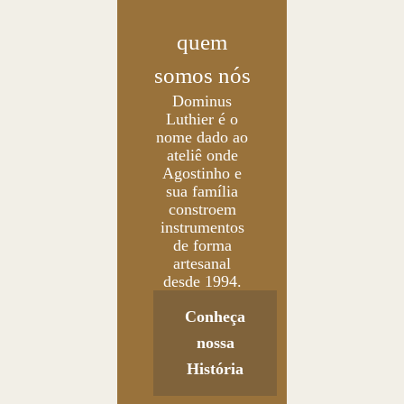
quem
somos nós
Dominus
Luthier é o
nome dado ao
ateliê onde
Agostinho e
sua família
constroem
instrumentos
de forma
artesanal
desde 1994.
Conheça
nossa
História