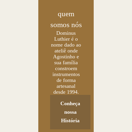
quem
somos nós
Dominus
Luthier é o
nome dado ao
ateliê onde
Agostinho e
sua família
constroem
instrumentos
de forma
artesanal
desde 1994.
Conheça
nossa
História