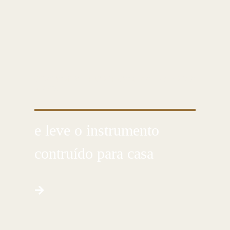
CUSTOMIZE E CRIE COM AS PRÓPRIAS
MÃOS
e leve o instrumento
contruído para casa