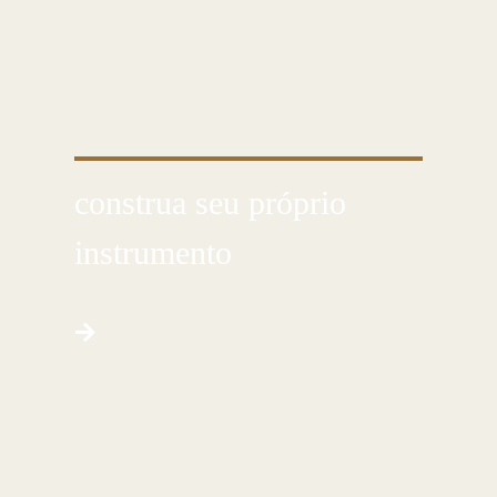
CONHEÇA ESSA ARTE MILENAR
construa seu próprio
instrumento