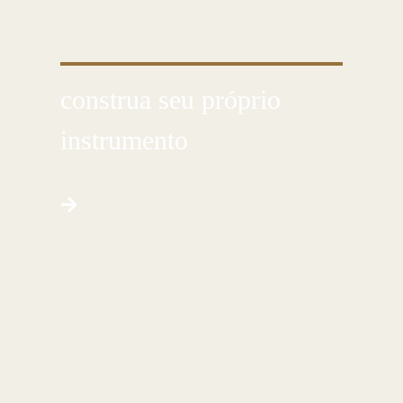
CONHEÇA ESSA ARTE MILENAR
construa seu próprio
instrumento