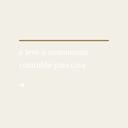
CUSTOMIZE E CRIE COM AS PRÓPRIAS
MÃOS
e leve o instrumento
contruído para casa