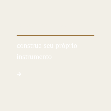
CONHEÇA ESSA ARTE MILENAR
construa seu próprio
instrumento