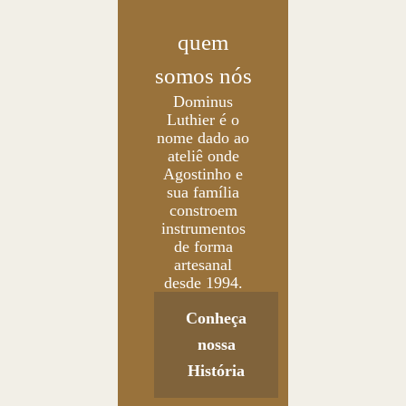
quem
somos nós
Dominus
Luthier é o
nome dado ao
ateliê onde
Agostinho e
sua família
constroem
instrumentos
de forma
artesanal
desde 1994.
Conheça
nossa
História