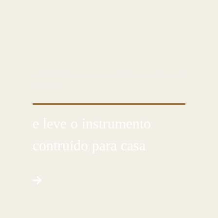
CUSTOMIZE E CRIE COM AS PRÓPRIAS
MÃOS
e leve o instrumento
contruído para casa