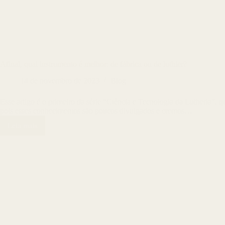
Afinal, qual instrumento é melhor: de fábrica ou de luthier?
14 de novembro de 2023
Blog
Esse artigo é o primeiro da série “Ciência e Tecnologia da Lutheria”,
pois esses conhecimentos são poucos divulgados e cremos…
Leia mais
Afinal,
qual
instrumento
é
melhor:
de
fábrica
ou
de
luthier?