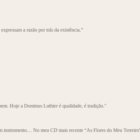
o
Produtos à pronta-entrega
Sobre nós
Blog
Con
expressam a razão por trás da existência.”
m. Hoje a Dominus Luthier é qualidade, é tradição."
m instrumento… No meu CD mais recente “As Flores do Meu Terreiro” 