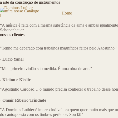
Pular
a arte da construção de instrumentos
para
Confira nosso Catálogo
o
Home
Cursos
Catálog
conteúdo
“⁠A música é feita com a mesma substância da alma e ambas igualmente 
Schopenhauer
nossos clientes
"Tenho me deparado com trabalhos magníficos feitos pelo Agostinho."
- Lúcio Yanel
"Meu primeiro violão sob medida. É uma obra de arte."
- Kleiton e Kledir
"Agostinho Cardoso… o mundo precisa conhecer o trabalho desse home
- Omair Ribeiro Trindade
"A Dominus Luthier é imprescindível pra quem quer muito mais que u
do canto/poesia com os timbres perfeitos. Sou fã!"