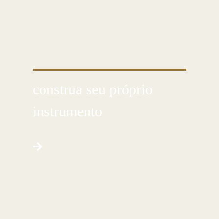
CONHEÇA ESSA ARTE MILENAR
construa seu próprio
instrumento