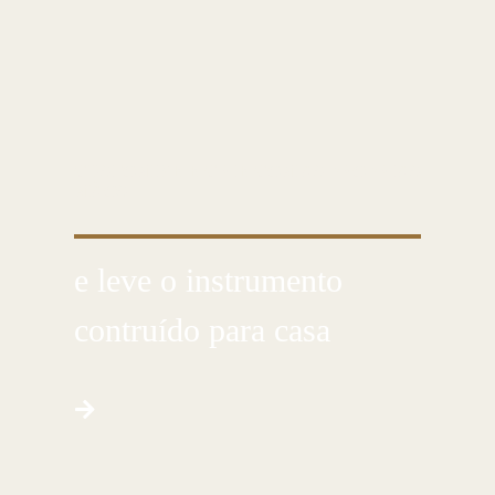
CUSTOMIZE E CRIE COM AS PRÓPRIAS
MÃOS
e leve o instrumento
contruído para casa