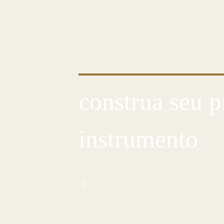
CONHEÇA ESSA ARTE MILENAR
construa seu p
instrumento