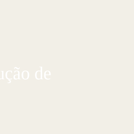
o
Produtos à pronta-entrega
Sobre nós
Blog
Con
rução de