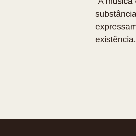
“⁠A música
substânci
expressam 
existência.