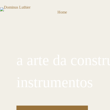
Home
Cursos
Catálog
a arte da const
instrumentos