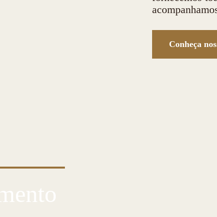
acompanhamos 
Conheça nos
IAS MÃOS
umento