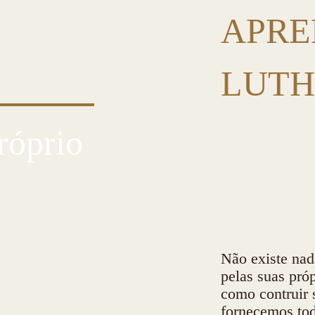
APRE
LUTH
róprio
Não existe nad
pelas suas pró
como contruir 
fornecemos tod