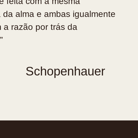
 é feita com a mesma
a da alma e ambas igualmente
a razão por trás da
”
Schopenhauer