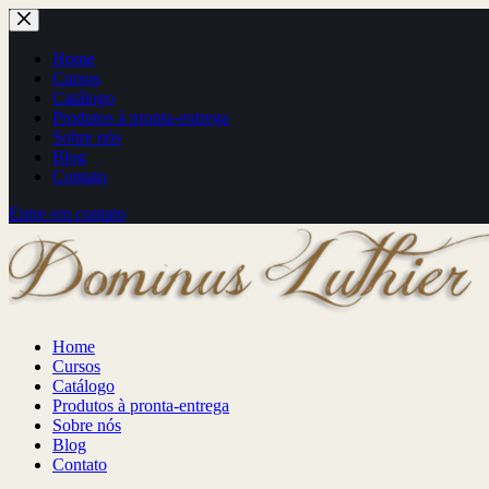
Pular
para
o
Home
conteúdo
Cursos
Catálogo
Produtos à pronta-entrega
Sobre nós
Blog
Contato
Entre em contato
Home
Cursos
Catálogo
Produtos à pronta-entrega
Sobre nós
Blog
Contato