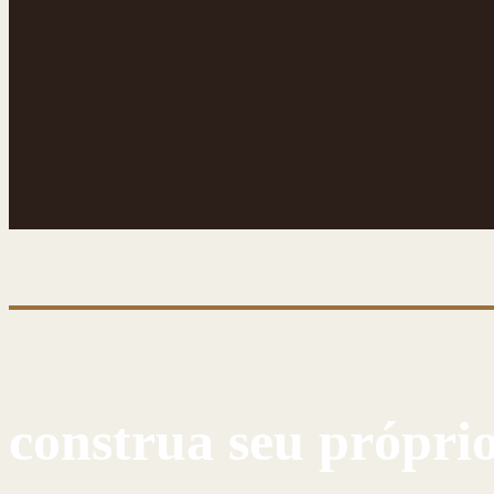
CONHEÇA ESSA ARTE MILENAR
construa seu própri