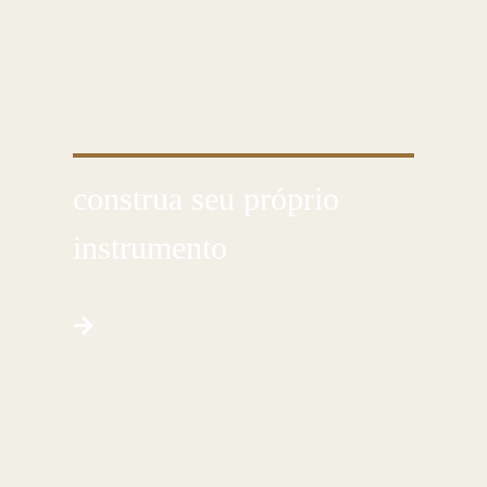
CONHEÇA ESSA ARTE MILENAR
construa seu próprio
instrumento