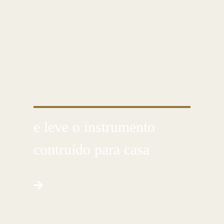
CUSTOMIZE E CRIE COM AS PRÓPRIAS
MÃOS
e leve o instrumento
contruído para casa