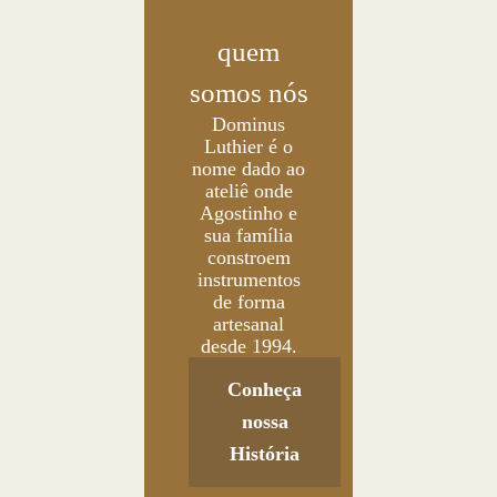
quem
somos nós
Dominus
Luthier é o
nome dado ao
ateliê onde
Agostinho e
sua família
constroem
instrumentos
de forma
artesanal
desde 1994.
Conheça
nossa
História