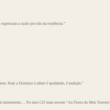
o
Produtos à pronta-entrega
Sobre nós
Blog
Con
expressam a razão por trás da existência.”
m. Hoje a Dominus Luthier é qualidade, é tradição."
m instrumento… No meu CD mais recente “As Flores do Meu Terreiro” 