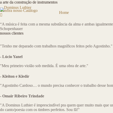
Pular
a arte da construção de instrumentos
para
Confira nosso Catálogo
o
Home
Cursos
Catálog
conteúdo
“⁠A música é feita com a mesma substância da alma e ambas igualmente 
Schopenhauer
nossos clientes
"Tenho me deparado com trabalhos magníficos feitos pelo Agostinho."
- Lúcio Yanel
"Meu primeiro violão sob medida. É uma obra de arte."
- Kleiton e Kledir
"Agostinho Cardoso… o mundo precisa conhecer o trabalho desse home
- Omair Ribeiro Trindade
"A Dominus Luthier é imprescindível pra quem quer muito mais que u
do canto/poesia com os timbres perfeitos. Sou fã!"