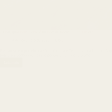
Afinal, qual instrumento é melhor: de fábrica ou de luthier?
14 de novembro de 2023
Blog
Esse artigo é o primeiro da série “Ciência e Tecnologia da Lutheria”,
pois esses conhecimentos são poucos divulgados e cremos…
Leia mais
Afinal,
qual
instrumento
é
melhor:
de
fábrica
ou
de
luthier?