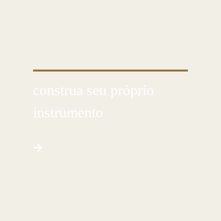
CONHEÇA ESSA ARTE MILENAR
construa seu próprio
instrumento