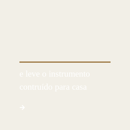
CUSTOMIZE E CRIE COM AS PRÓPRIAS
MÃOS
e leve o instrumento
contruído para casa