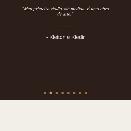
lão sob medida. É uma obra
"Agostinho Cardoso… o 
de arte."
conhecer o trabalho dess
Dominus Luthier é qualidad
iton e Kledir
- Omair Ribeiro 