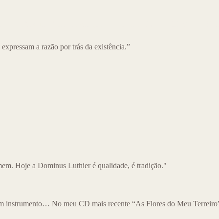
o
Produtos à pronta-entrega
Sobre nós
Blog
Con
expressam a razão por trás da existência.”
m. Hoje a Dominus Luthier é qualidade, é tradição."
m instrumento… No meu CD mais recente “As Flores do Meu Terreiro” 