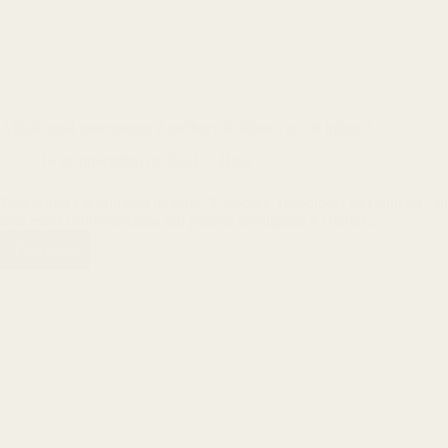
Afinal, qual instrumento é melhor: de fábrica ou de luthier?
14 de novembro de 2023
Blog
Esse artigo é o primeiro da série “Ciência e Tecnologia da Lutheria”,
pois esses conhecimentos são poucos divulgados e cremos…
Leia mais
Afinal,
qual
instrumento
é
melhor:
de
fábrica
ou
de
luthier?