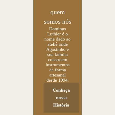
quem
somos nós
Dominus
Luthier é o
nome dado ao
ateliê onde
Agostinho e
sua família
constroem
instrumentos
de forma
artesanal
desde 1994.
Conheça
nossa
História