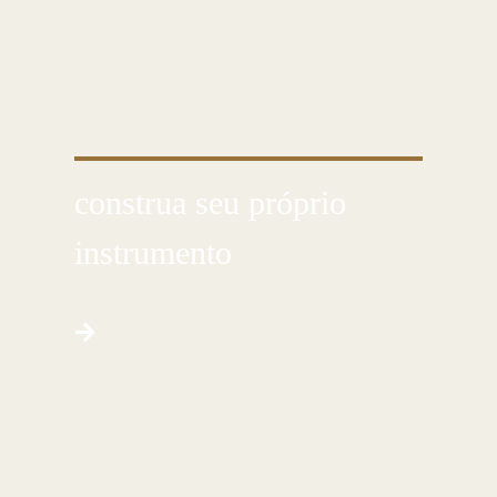
CONHEÇA ESSA ARTE MILENAR
construa seu próprio
instrumento