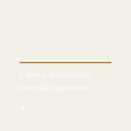
CUSTOMIZE E CRIE COM AS PRÓPRIAS
MÃOS
e leve o instrumento
contruído para casa