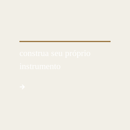
CONHEÇA ESSA ARTE MILENAR
construa seu próprio
instrumento