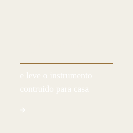
CUSTOMIZE E CRIE COM AS PRÓPRIAS
MÃOS
e leve o instrumento
contruído para casa