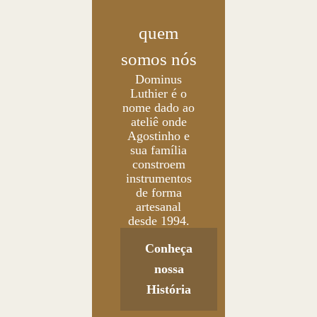
quem
somos nós
Dominus
Luthier é o
nome dado ao
ateliê onde
Agostinho e
sua família
constroem
instrumentos
de forma
artesanal
desde 1994.
Conheça
nossa
História