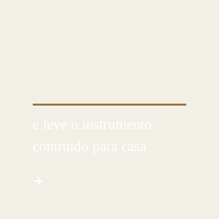
CUSTOMIZE E CRIE COM AS PRÓPRIAS
MÃOS
e leve o instrumento
contruído para casa