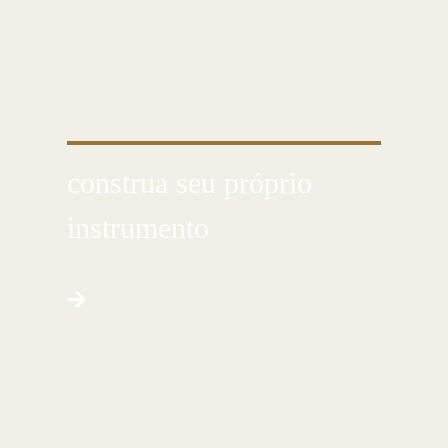
CONHEÇA ESSA ARTE MILENAR
construa seu próprio
instrumento