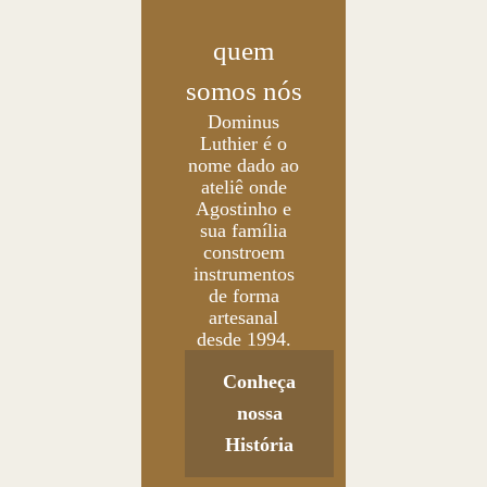
quem
somos nós
Dominus
Luthier é o
nome dado ao
ateliê onde
Agostinho e
sua família
constroem
instrumentos
de forma
artesanal
desde 1994.
Conheça
nossa
História