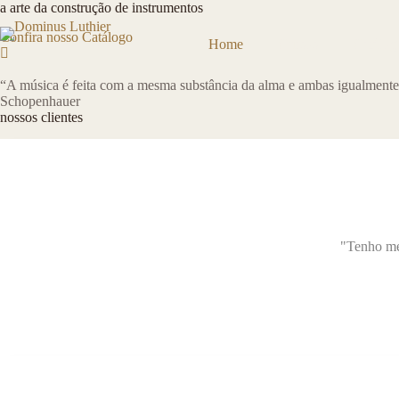
Pular
a arte da construção de instrumentos
para
Confira nosso Catálogo
o
Home
Cursos
Catálog
conteúdo
“⁠A música é feita com a mesma substância da alma e ambas igualmente 
Schopenhauer
nossos clientes
"Tenho me