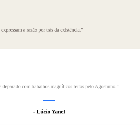
o
Produtos à pronta-entrega
Sobre nós
Blog
Con
expressam a razão por trás da existência.”
 deparado com trabalhos magníficos feitos pelo Agostinho."
- Lúcio Yanel