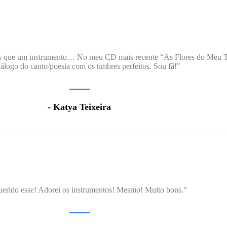
s que um instrumento… No meu CD mais recente “As Flores do Meu Ter
álogo do canto/poesia com os timbres perfeitos. Sou fã!"
- Katya Teixeira
erido esse! Adorei os instrumentos! Mesmo! Muito bons."