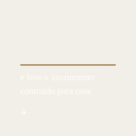
CUSTOMIZE E CRIE COM AS PRÓPRIAS
MÃOS
e leve o instrumento
contruído para casa