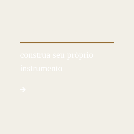
CONHEÇA ESSA ARTE MILENAR
construa seu próprio
instrumento