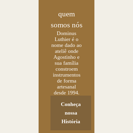
quem
somos nós
Dominus
Luthier é o
nome dado ao
ateliê onde
Agostinho e
sua família
constroem
instrumentos
de forma
artesanal
desde 1994.
Conheça
nossa
História