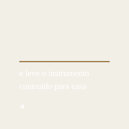
CUSTOMIZE E CRIE COM AS PRÓPRIAS
MÃOS
e leve o instrumento
contruído para casa