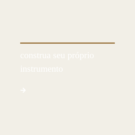
CONHEÇA ESSA ARTE MILENAR
construa seu próprio
instrumento