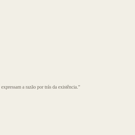
o
Produtos à pronta-entrega
Sobre nós
Blog
Con
expressam a razão por trás da existência.”