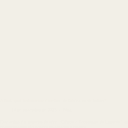
Afinal, qual instrumento é melhor: de fábrica ou de luthier?
14 de novembro de 2023
Blog
Esse artigo é o primeiro da série “Ciência e Tecnologia da Lutheria”,
conhecimentos são poucos divulgados e cremos…