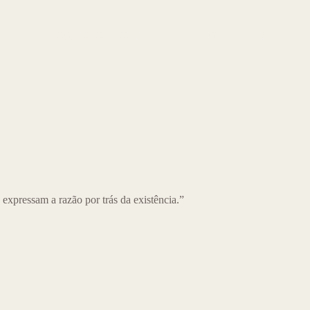
o
Produtos à pronta-entrega
Sobre nós
Blog
Con
expressam a razão por trás da existência.”