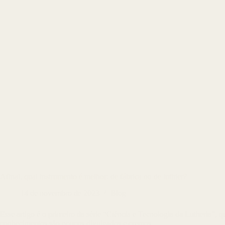
Afinal, qual instrumento é melhor: de fábrica ou de luthier?
14 de novembro de 2023
Blog
Esse artigo é o primeiro da série “Ciência e Tecnologia da Lutheria”,
conhecimentos são poucos divulgados e cremos…