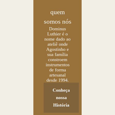
quem
somos nós
Dominus
Luthier é o
nome dado ao
ateliê onde
Agostinho e
sua família
constroem
instrumentos
de forma
artesanal
desde 1994.
Conheça
nossa
História