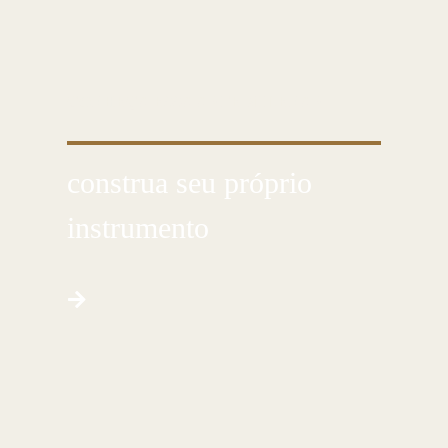
CONHEÇA ESSA ARTE MILENAR
construa seu próprio
instrumento