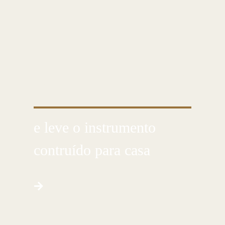
CUSTOMIZE E CRIE COM AS PRÓPRIAS
MÃOS
e leve o instrumento
contruído para casa