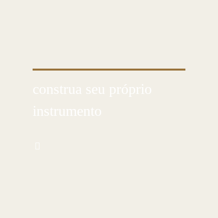
CONHEÇA ESSA ARTE MILENAR
construa seu próprio
instrumento