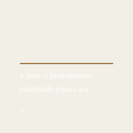
CUSTOMIZE E CRIE COM AS PRÓPRIAS
MÃOS
e leve o instrumento
contruído para casa