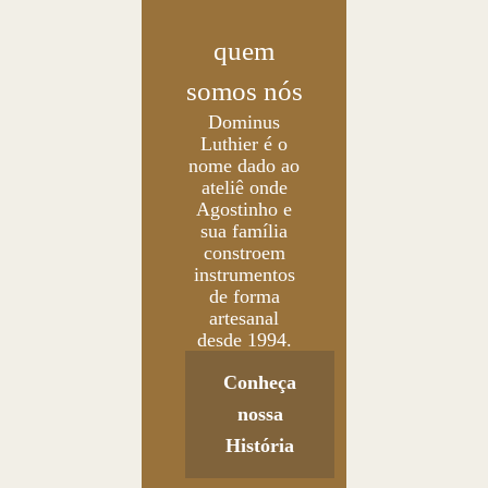
quem
somos nós
Dominus
Luthier é o
nome dado ao
ateliê onde
Agostinho e
sua família
constroem
instrumentos
de forma
artesanal
desde 1994.
Conheça
nossa
História