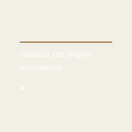
CONHEÇA ESSA ARTE MILENAR
construa seu próprio
instrumento